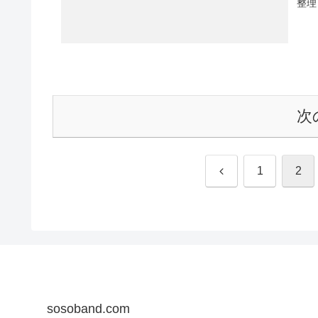
整理
次
前
1
2
へ
sosoband.com