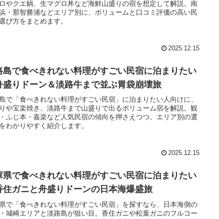
ロやクエ鍋、生マグロ丼など海鮮山盛りの宿を想定して解説。南
浜・那智勝浦などエリア別に、ボリュームと口コミ評価の高い民
選び方をまとめます。
2025.12.15
路島で食べきれない料理がすごい民宿に泊まりたい
舟盛りドーン＆淡路牛まで並ぶ胃袋崩壊旅
島で「食べきれない料理がすごい民宿」に泊まりたい人向けに、
りや宝楽焼き、淡路牛まで山盛りで出るボリューム宿を解説。観
・ふじ本・嘉楽など人気民宿の傾向を押さえつつ、エリア別の選
をわかりやすく紹介します。
2025.12.15
庫県で食べきれない料理がすごい民宿に泊まりたい
香住ガニと舟盛りドーンの日本海爆盛旅
県で「食べきれない料理がすごい民宿」を探すなら、日本海側の
・城崎エリアと淡路島が狙い目。香住ガニや松葉ガニのフルコー