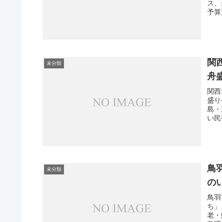
ス、
予算
関
未分類
舟
関西
盛り
島・
い民
鳥
未分類
の
鳥羽
ち」
老・