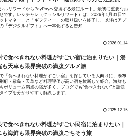
シルリワードからPayPayへ交換する最短ルート。最初に重要なお
せです。レシチャレ（クラシルリワード）は、2026年1月31日で
ットマネー」と「ギフティー」の取り扱いを終了し、以降はアプ
の「デジタルギフト」へ一本化すると告知...
2026.01.14
州で食べきれない料理がすごい宿に泊まりたい｜湯
院も天草も限界突破の満腹グルメ旅
で「食べきれない料理がすごい宿」を探している人向けに、湯布
別府・霧島・天草など料理評価が高い宿を横断して紹介。海鮮も
もボリューム満点の宿が多く、ブログでも“食べきれない”と話題
タイプを分かりやすく解説します。
2025.12.15
根で食べきれない料理がすごい民宿に泊まりたい｜
ニも海鮮も限界突破の満腹ごちそう旅