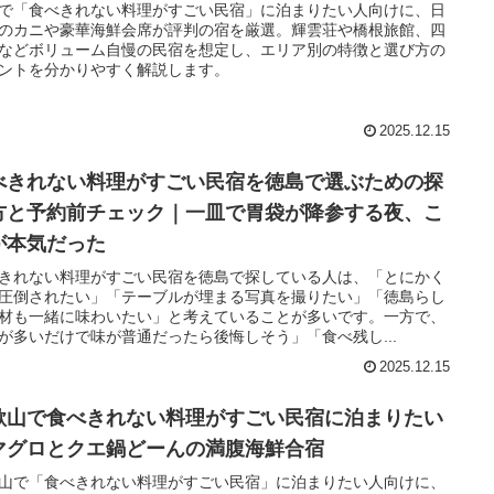
で「食べきれない料理がすごい民宿」に泊まりたい人向けに、日
のカニや豪華海鮮会席が評判の宿を厳選。輝雲荘や橋根旅館、四
などボリューム自慢の民宿を想定し、エリア別の特徴と選び方の
ントを分かりやすく解説します。
2025.12.15
べきれない料理がすごい民宿を徳島で選ぶための探
方と予約前チェック｜一皿で胃袋が降参する夜、こ
が本気だった
きれない料理がすごい民宿を徳島で探している人は、「とにかく
圧倒されたい」「テーブルが埋まる写真を撮りたい」「徳島らし
材も一緒に味わいたい」と考えていることが多いです。一方で、
が多いだけで味が普通だったら後悔しそう」「食べ残し...
2025.12.15
歌山で食べきれない料理がすごい民宿に泊まりたい
マグロとクエ鍋どーんの満腹海鮮合宿
山で「食べきれない料理がすごい民宿」に泊まりたい人向けに、