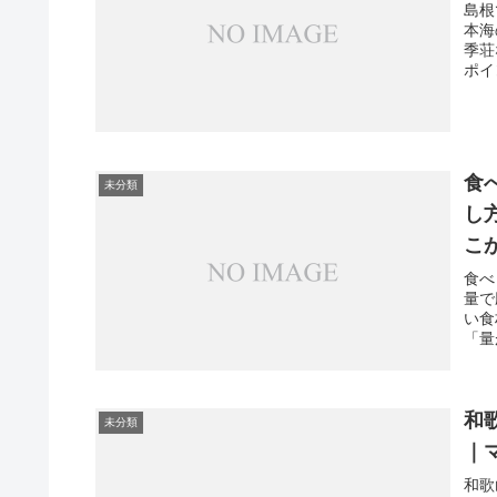
島根
本海
季荘
ポイ
食
未分類
し
こ
食べ
量で
い食
「量
和
未分類
｜
和歌