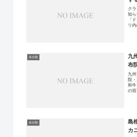
クラ
知ら
「ド
リ内
九
未分類
布
九州
院・
和牛
の宿
島
未分類
カ