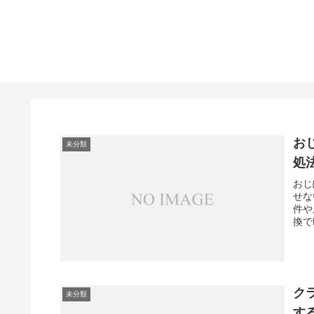
お
未分類
処
おじ
せな
件や
換で
ク
未分類
す