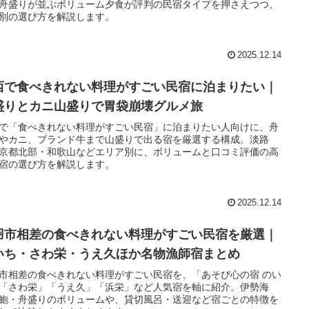
舟盛りが並ぶボリューム夕食が評判の民宿タイプを押さえつつ、
別の選び方を解説します。
2025.12.14
西で食べきれない料理がすごい民宿に泊まりたい｜
盛りとカニ山盛りで胃袋崩壊グルメ旅
で「食べきれない料理がすごい民宿」に泊まりたい人向けに、舟
やカニ、ブランド牛まで山盛りで出る宿を厳選する構成。淡路
京都北部・和歌山などエリア別に、ボリュームと口コミ評価の高
宿の選び方を解説します。
2025.12.14
羽市相差の食べきれない料理がすごい民宿を厳選｜
いち・さわ栄・うえ久ほか名物漁師宿まとめ
市相差の食べきれない料理がすごい民宿を、「あそび心の宿 のい
「さわ栄」「うえ久」「浜栄」など人気宿を軸に紹介。伊勢海
鮑・舟盛りのボリュームや、貸切風呂・送迎など宿ごとの特徴を