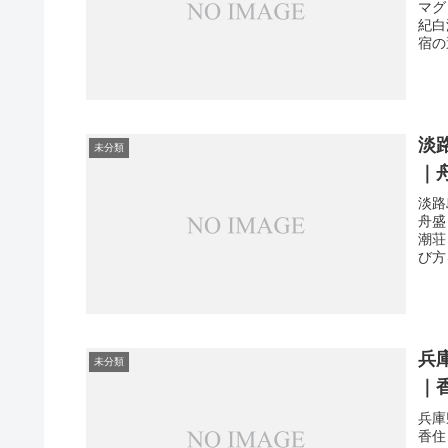
マグ
紀白
宿の
淡
未分類
｜
淡路
舟盛
潮荘
び方
兵
未分類
｜
兵庫
香住