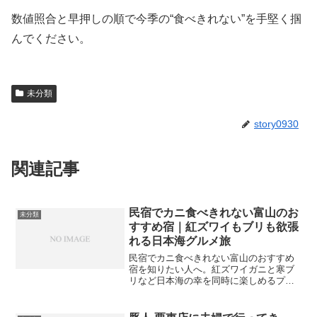
数値照合と早押しの順で今季の“食べきれない”を手堅く掴
んでください。
未分類
story0930
関連記事
民宿でカニ食べきれない富山のお
未分類
すすめ宿｜紅ズワイもブリも欲張
れる日本海グルメ旅
民宿でカニ食べきれない富山のおすすめ
宿を知りたい人へ。紅ズワイガニと寒ブ
リなど日本海の幸を同時に楽しめるプラ
ンの探し方や、量と質のバランスがいい
民宿の特徴、予約サイトでのチェックポ
イントを解説します。