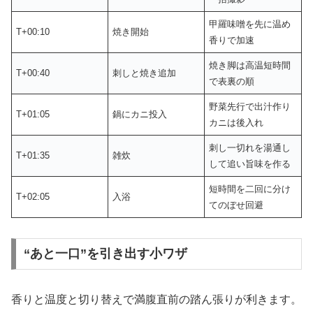
甲羅味噌を先に温め
T+00:10
焼き開始
香りで加速
焼き脚は高温短時間
T+00:40
刺しと焼き追加
で表裏の順
野菜先行で出汁作り
T+01:05
鍋にカニ投入
カニは後入れ
刺し一切れを湯通し
T+01:35
雑炊
して追い旨味を作る
短時間を二回に分け
T+02:05
入浴
てのぼせ回避
“あと一口”を引き出す小ワザ
香りと温度と切り替えで満腹直前の踏ん張りが利きます。