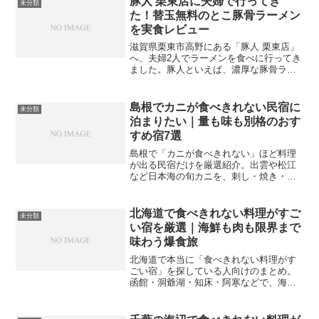
豚人 栗東店に夫婦で行ってき
未分類
た！替玉無料のとこ豚骨ラーメン
を実食レビュー
滋賀県栗東市高野にある「豚人 栗東店」
へ、夫婦2人でラーメンを食べに行ってき
ました。豚人といえば、濃厚な豚骨ラー
メンと替玉無料が魅力のお店です。今回
は、メインメニューの「とこ豚骨」と、
あっさり系の塩ラーメンを注文しまし
島根でカニが食べきれない民宿に
未分類
た。麺の種類が豊富で、...
泊まりたい｜量も味も別格のおす
すめ宿7選
島根で「カニが食べきれない」ほど料理
が出る民宿だけを厳選紹介。出雲や松江
など日本海の旬カニを、刺し・焼き・鍋
でたっぷり味わえる宿を、予算やロケー
ション別にわかりやすく解説します。
北海道で食べきれない料理がすご
未分類
い宿を厳選｜海鮮も肉も限界まで
味わう爆食旅
北海道で本当に「食べきれない料理がす
ごい宿」を探している人向けのまとめ。
函館・洞爺湖・知床・阿寒などで、海鮮
も肉料理も山盛りのボリューム満点プラ
ンがある人気宿をタイプ別に紹介しま
す。