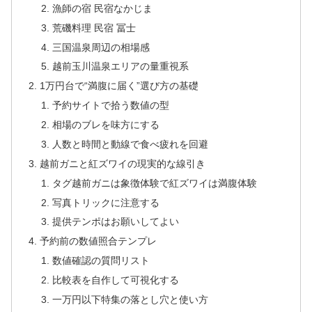
漁師の宿 民宿なかじま
荒磯料理 民宿 冨士
三国温泉周辺の相場感
越前玉川温泉エリアの量重視系
1万円台で“満腹に届く”選び方の基礎
予約サイトで拾う数値の型
相場のブレを味方にする
人数と時間と動線で食べ疲れを回避
越前ガニと紅ズワイの現実的な線引き
タグ越前ガニは象徴体験で紅ズワイは満腹体験
写真トリックに注意する
提供テンポはお願いしてよい
予約前の数値照合テンプレ
数値確認の質問リスト
比較表を自作して可視化する
一万円以下特集の落とし穴と使い方