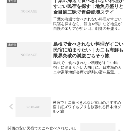
千葉の海辺で食べきれない料理が
未分類
すごい民宿を探す｜地魚舟盛りと
金目鯛三昧で胃袋崩壊ステイ
千葉の海辺で食べきれない料理がすごい
民宿を探すなら、館山や鴨川など地魚が
自慢のエリアが狙い目。刺身の舟盛りや
金目鯛の煮付け、磯料理が食べきれない
ほど並ぶ“漁師メシ宿”をイメージしなが
ら、選び方のポイントを整理します。
島根で食べきれない料理がすごい
未分類
民宿に泊まりたい｜カニも海鮮も
限界突破の満腹ごちそう旅
島根で「食べきれない料理がすごい民
宿」に泊まりたい人向けに、日本海のカ
ニや豪華海鮮会席が評判の宿を厳選。輝
雲荘や橋根旅館、四季荘などボリューム
自慢の民宿を想定し、エリア別の特徴と
選び方のポイントを分かりやすく解説し
ます。
民宿でカニ食べきれない富山のおすすめ
宿｜紅ズワイもブリも欲張れる日本海グ
ルメ旅
関西の安い民宿でカニを食べきれないほ