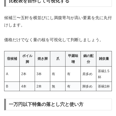
比較表を自作して可視化する
候補三〜五軒を横並びにし満腹寄与が高い要素を先に丸付
けします。
価格だけでなく量の核を可視化して判断しましょう。
ボイル
甲羅味
鍋の配
宿候補
焼き脚
爪
雑炊量
脚
噌
分
茶碗1.5
A
2本
3本
有
有
肩多め
杯
B
4本
2本
無
有
脚多め
茶碗1杯
一万円以下特集の落とし穴と使い方