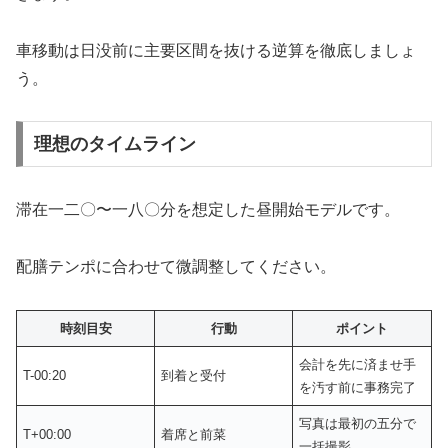
車移動は日没前に主要区間を抜ける逆算を徹底しましょ
う。
理想のタイムライン
滞在一二〇〜一八〇分を想定した昼開始モデルです。
配膳テンポに合わせて微調整してください。
時刻目安
行動
ポイント
会計を先に済ませ手
T-00:20
到着と受付
を汚す前に事務完了
写真は最初の五分で
T+00:00
着席と前菜
一括撮影