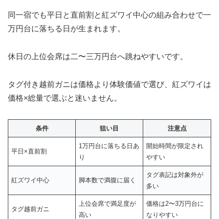
同一宿でも平日と直前割と紅ズワイ中心の組み合わせで一
万円台に落ちる日が生まれます。
休日の上位会席は二〜三万円台へ跳ねやすいです。
タグ付き越前ガニは価格より体験価値で選び、紅ズワイは
価格×総量で選ぶと迷いません。
条件
狙い目
注意点
1万円台に落ちる日あ
開始時間が限定され
平日×直前割
り
やすい
タグ表記は対象外が
紅ズワイ中心
脚本数で満腹に届く
多い
上位会席で満足度が
価格は2〜3万円台に
タグ越前ガニ
高い
なりやすい