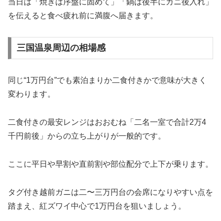
当日は「焼きは序盤に固めて」「鍋は後半にカニ後入れ」
を伝えると食べ疲れ前に満腹へ届きます。
三国温泉周辺の相場感
同じ“1万円台”でも素泊まりか二食付きかで意味が大きく
変わります。
二食付きの最安レンジはおおむね「二名一室で合計2万4
千円前後」からの立ち上がりが一般的です。
ここに平日や早割や直前割や部位配分で上下が乗ります。
タグ付き越前ガニは二〜三万円台の会席になりやすい点を
踏まえ、紅ズワイ中心で1万円台を狙いましょう。